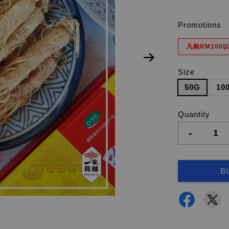
Promotions
凡购RM100以
Size
50G
10
Quantity
-
B