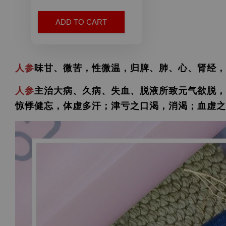
ADD TO CART
人参
味甘、微苦，性微温，归脾、肺、心、肾经，
人参
主治大病、久病、失血、脱液所致元气欲脱，
惊悸健忘，体虚多汗；津亏之口渴，消渴；血虚之