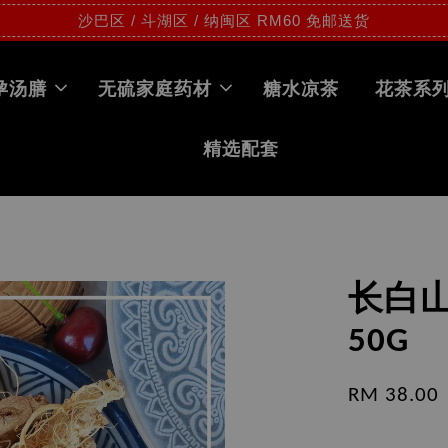
沙巴区 / 斗湖区 / 纳闽区 RM60 免邮送货
孕汤膳
无硫家庭药材
糖水凉茶
花茶系
精选配套
长白山
50G
RM 38.00