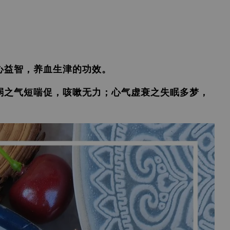
心益智，养血生津的功效。
弱之气短喘促，咳嗽无力；心气虚衰之失眠多梦，