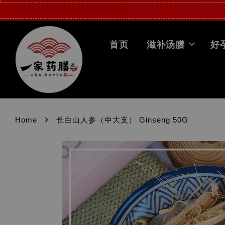
首页
滋补汤膳
好
›
Home
长白山人参（中大支） Ginseng 50G