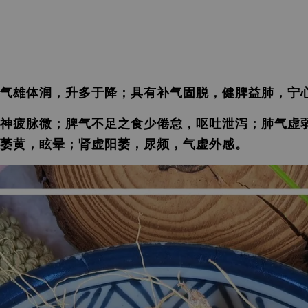
气雄体润，升多于降；具有补气固脱，健脾益肺，宁
神疲脉微；脾气不足之食少倦怠，呕吐泄泻；肺气虚
萎黄，眩晕；肾虚阳萎，尿频，气虚外感。