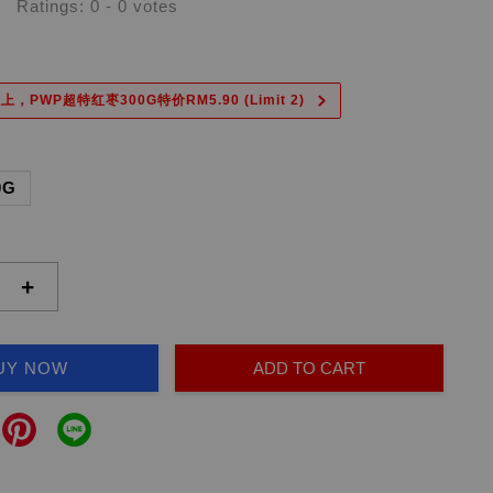
Ratings:
0
-
0
votes
上，PWP超特红枣300G特价RM5.90 (Limit 2)
0G
+
UY NOW
ADD TO CART