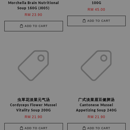
Morchella Brain Nutritional
100G
Soup 160G (J005)
RM 45.00
RM 23.90
ADD TO CART
ADD TO CART
虫草花淡菜元气汤
广式淡菜眉豆健脾汤
Cordyceps Flower Mussel
Cantonese Mussel
Vitality Soup 200G
Appetizing Soup 240G
RM 21.90
RM 21.90
ADD TO CART
ADD TO CART