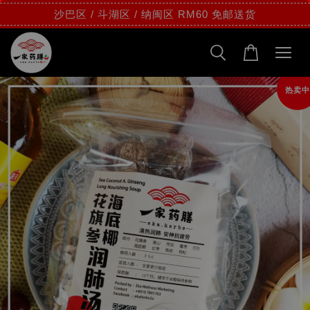
沙巴区 / 斗湖区 / 纳闽区 RM60 免邮送货
热卖中