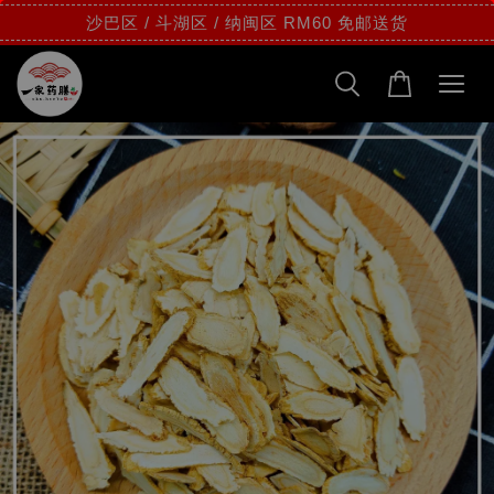
沙巴区 / 斗湖区 / 纳闽区 RM60 免邮送货