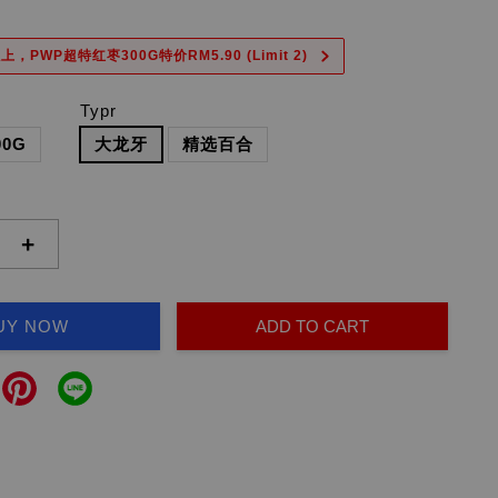
上，PWP超特红枣300G特价RM5.90 (Limit 2)
Typr
00G
大龙牙
精选百合
+
UY NOW
ADD TO CART