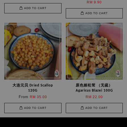
RM 9.90
ADD TO CART
ADD TO CART
大连元贝 Dried Scallop
原色姬松茸 （无硫）
120G
Agaricus Blazei 100G
From
RM 35.00
RM 22.00
ADD TO CART
ADD TO CART