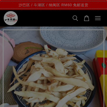
沙巴区 / 斗湖区 / 纳闽区 RM60 免邮送货