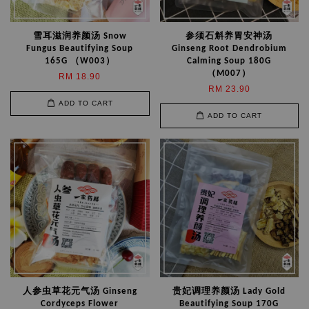
雪耳滋润养颜汤 Snow
参须石斛养胃安神汤
Fungus Beautifying Soup
Ginseng Root Dendrobium
165G （W003）
Calming Soup 180G
（M007）
RM 18.90
RM 23.90
ADD TO CART
ADD TO CART
人参虫草花元气汤 Ginseng
贵妃调理养颜汤 Lady Gold
Cordyceps Flower
Beautifying Soup 170G