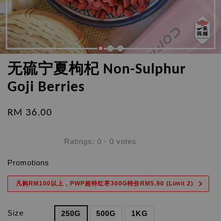
无硫宁夏枸杞 Non-Sulphur
Goji Berries
RM 36.00
Ratings:
0
-
0
votes
Promotions
凡购RM100以上，PWP超特红枣300G特价RM5.90 (Limit 2)
Size
250G
500G
1KG