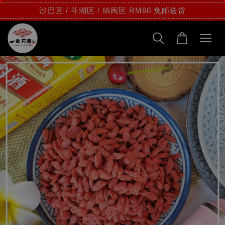
沙巴区 / 斗湖区 / 纳闽区 RM60 免邮送货