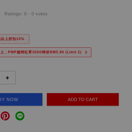
Ratings:
0
-
0
votes
6包以上折扣10%
上，PWP超特红枣300G特价RM5.90 (Limit 2)
+
UY NOW
ADD TO CART