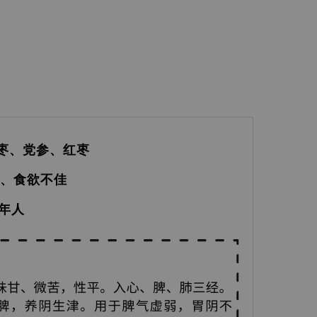
枣、党参、红枣
安、食欲不佳
老年人