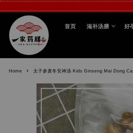
首页
滋补汤膳
好
›
Home
太子参麦冬安神汤 Kids Ginseng Mai Dong Cal