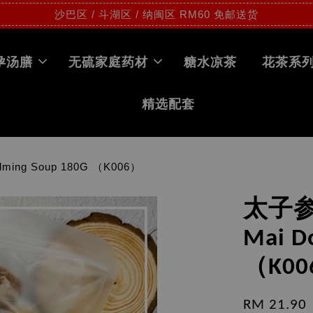
沙巴区 / 斗湖区 / 纳闽区 RM60 免邮送货
孕汤膳
无硫家庭药材
糖水凉茶
花茶系
精选配套
ming Soup 180G （K006）
太子参麦
Mai D
（K00
RM 21.90