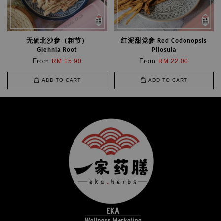
无硫北沙参（粗节）
红泥甜党参 Red Codonopsis
Glehnia Root
Pilosula
From
From
RM 15.90
RM 22.00
ADD TO CART
ADD TO CART