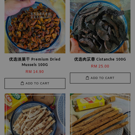
优选淡菜干 Premium Dried
优选肉苁蓉 Cistanche 100G
Mussels 100G
RM 25.00
RM 14.90
ADD TO CART
ADD TO CART