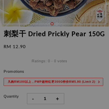
刺梨干 Dried Prickly Pear 150G
RM 12.90
Ratings:
0
-
0
votes
Promotions
凡购RM100以上，PWP超特红枣300G特价RM5.90 (Limit 2)
Quantity
-
+