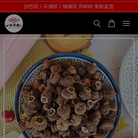
沙巴区 / 斗湖区 / 纳闽区 RM60 免邮送货