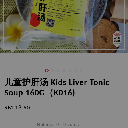
儿童护肝汤 Kids Liver Tonic
Soup 160G（K016)
RM 18.90
Ratings:
0
-
0
votes