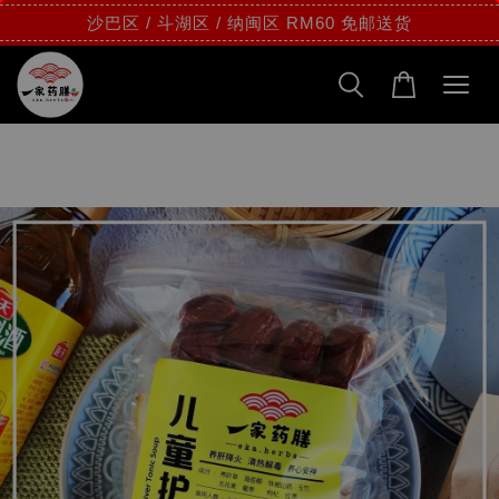
沙巴区 / 斗湖区 / 纳闽区 RM60 免邮送货