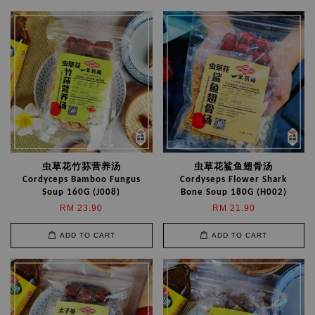
虫草花竹荪营养汤
虫草花鲨鱼翅骨汤
Cordyceps Bamboo Fungus
Cordyseps Flower Shark
Soup 160G (J008)
Bone Soup 180G (H002)
RM 23.90
RM 21.90
ADD TO CART
ADD TO CART