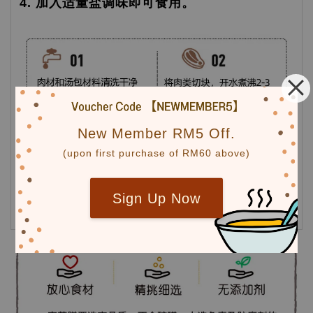
4. 加入适量盐调味即可食用。
New Member RM5 Off.
(upon first purchase of RM60 above)
Sign Up Now