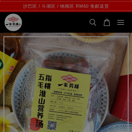
沙巴区 / 斗湖区 / 纳闽区 RM60 免邮送货