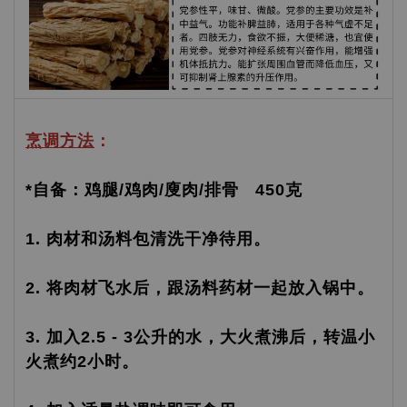
烹调方法
：
*自备：鸡腿/鸡肉/廋肉/排骨 450克
1. 肉材和汤料包清洗干净待用。
2. 将肉材飞水后，跟汤料药材一起放入锅中。
3. 加入2.5 - 3公升的水，大火煮沸后，转温小
火煮约2小时。