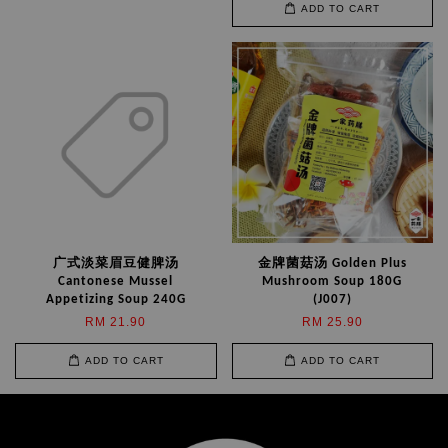
ADD TO CART
广式淡菜眉豆健脾汤
金牌菌菇汤 Golden Plus
Cantonese Mussel
Mushroom Soup 180G
Appetizing Soup 240G
(J007)
RM 21.90
RM 25.90
ADD TO CART
ADD TO CART