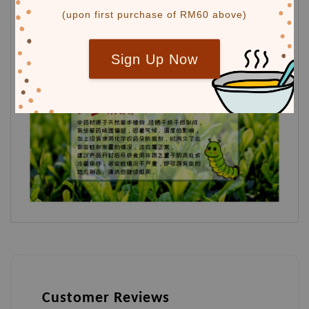
(upon first purchase of RM60 above)
Sign Up Now
Customer Reviews