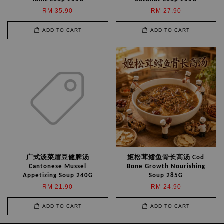
RM 35.90
RM 27.90
ADD TO CART
ADD TO CART
广式淡菜眉豆健脾汤
姬松茸鳕鱼骨长高汤 Cod
Cantonese Mussel
Bone Growth Nourishing
Appetizing Soup 240G
Soup 285G
RM 21.90
RM 24.90
ADD TO CART
ADD TO CART