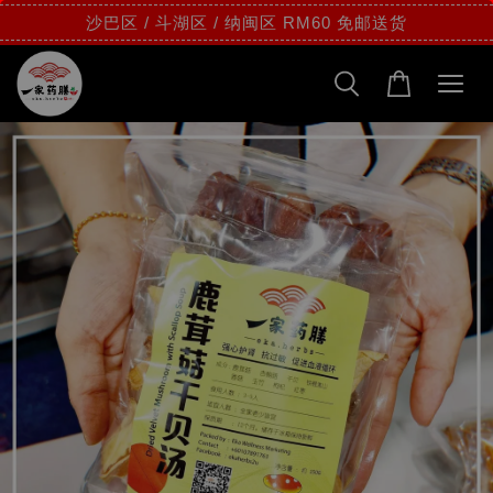
沙巴区 / 斗湖区 / 纳闽区 RM60 免邮送货