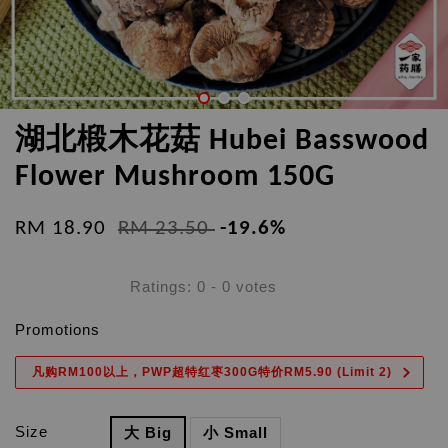
湖北椴木花菇 Hubei Basswood
Flower Mushroom 150G
RM 18.90
RM 23.50
-19.6%
Ratings:
0
-
0
votes
Promotions
凡购RM100以上，PWP超特红枣300G特价RM5.90 (Limit 2)
Size
大 Big
小 Small