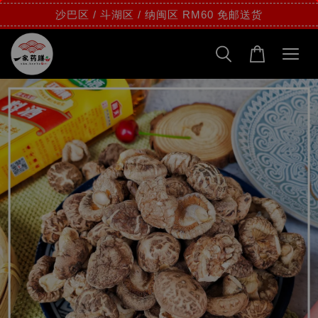
沙巴区 / 斗湖区 / 纳闽区 RM60 免邮送货