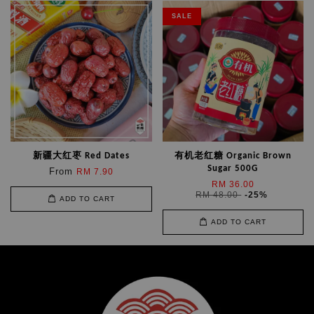
SALE
新疆大红枣 Red Dates
有机老红糖 Organic Brown
Sugar 500G
From
RM 7.90
RM 36.00
RM 48.00
-25%
ADD TO CART
ADD TO CART