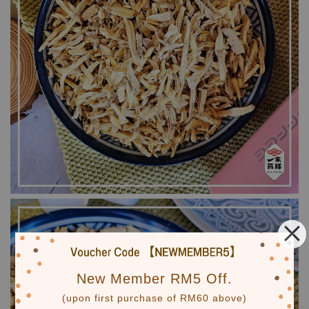
New Member RM5 Off.
(upon first purchase of RM60 above)