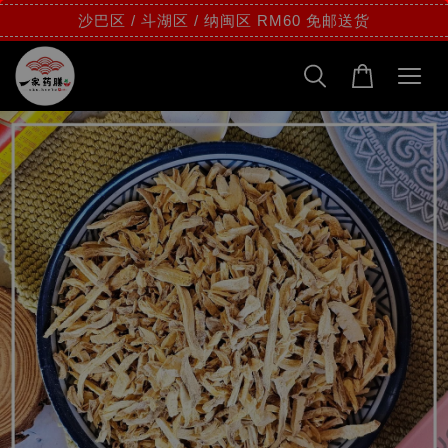
沙巴区 / 斗湖区 / 纳闽区 RM60 免邮送货