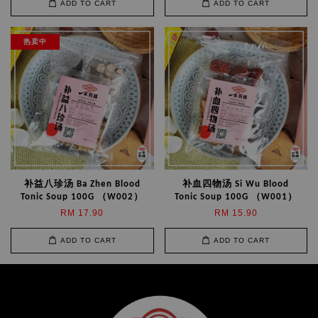
ADD TO CART
ADD TO CART
热卖中
补益八珍汤 Ba Zhen Blood
补血四物汤 Si Wu Blood
Tonic Soup 100G （W002）
Tonic Soup 100G （W001）
RM 17.90
RM 15.90
ADD TO CART
ADD TO CART