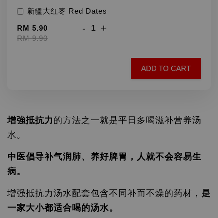
新疆大红枣 Red Dates
-
+
RM 5.90
RM 9.90
ADD TO CART
增強抵抗力
的方法之一就是平日多喝滋补营养汤
水。
中医倡导补气润肺、养好脾胃，人就不会容易生
病。
增强抵抗力汤水配套包含不同补而不燥的药材，
是
一家大小都适合喝的汤水。