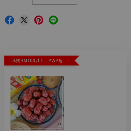
凡购RM100以上，PWP超特红枣300G特价RM5.90 (Limit 2)