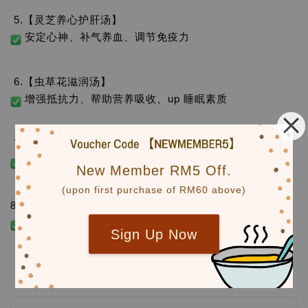
5.【灵芝养心护肝汤】
安定心神、补气养血、调节免疫力
6.【虫草花滋润汤】
增强抵抗力、帮助营养吸收、up 睡眠素质
7.【太子参黄芪益气汤】
提高免疫力、对经常感冒伤风、体质弱的小孩最好
New Member RM5 Off.
(upon first purchase of RM60 above)
8.【虫草花健脾益肾汤】
平喘润肺；对气管炎、提高食欲、增强体质效果很好
Sign Up Now