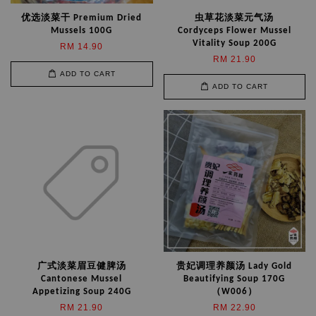
优选淡菜干 Premium Dried
虫草花淡菜元气汤
Mussels 100G
Cordyceps Flower Mussel
Vitality Soup 200G
RM 14.90
RM 21.90
ADD TO CART
ADD TO CART
广式淡菜眉豆健脾汤
贵妃调理养颜汤 Lady Gold
Cantonese Mussel
Beautifying Soup 170G
Appetizing Soup 240G
（W006）
RM 21.90
RM 22.90