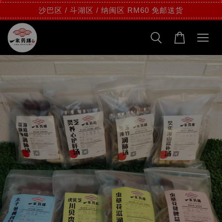
沙巴区 / 斗湖区 / 纳闽区 RM60 免邮送货