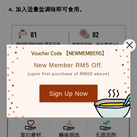
4. 加入适量盐调味即可食用。
New Member RM5 Off.
(upon first purchase of RM60 above)
Sign Up Now