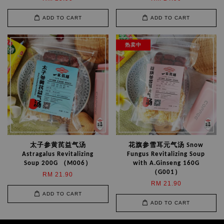
ADD TO CART
ADD TO CART
热卖中
太子参黄芪益气汤
花旗参雪耳元气汤 Snow
Astragalus Revitalizing
Fungus Revitalizing Soup
Soup 200G （M006）
with A.Ginseng 160G
（G001）
RM 21.90
RM 21.90
ADD TO CART
ADD TO CART