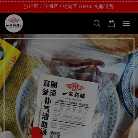
沙巴区 / 斗湖区 / 纳闽区 RM60 免邮送货