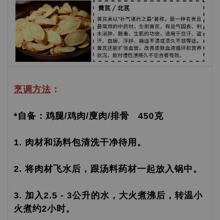
烹调方法
：
*自备：鸡腿/鸡肉/廋肉/排骨 450克
1. 肉材和汤料包清洗干净待用。
2. 将肉材飞水后，跟汤料药材一起放入锅中。
3. 加入2.5 - 3公升的水，大火煮沸后，转温小
火煮约2小时。