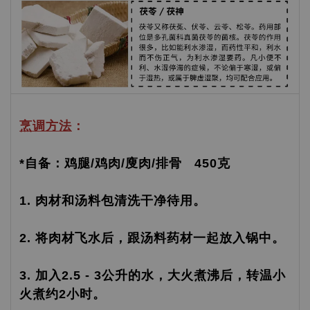
烹调方法
：
*自备：鸡腿/鸡肉/廋肉/排骨 450克
1. 肉材和汤料包清洗干净待用。
2. 将肉材飞水后，跟汤料药材一起放入锅中。
3. 加入2.5 - 3公升的水，大火煮沸后，转温小
火煮约2小时。