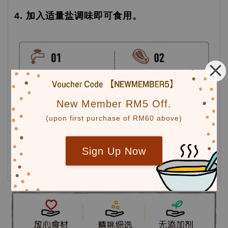
4. 加入适量盐调味即可食用。
New Member RM5 Off.
(upon first purchase of RM60 above)
Sign Up Now