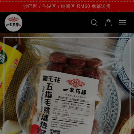
沙巴区 / 斗湖区 / 纳闽区 RM60 免邮送货