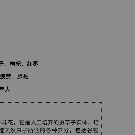
子、枸杞、红枣
、疲劳、肺热
老年人