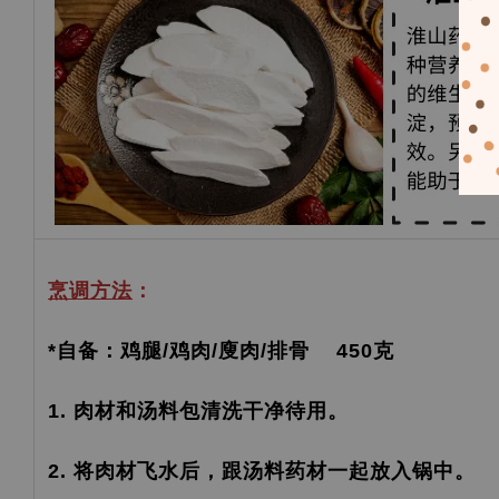
烹调方法
：
*自备：鸡腿/鸡肉/廋肉/排骨 450克
1. 肉材和汤料包清洗干净待用。
2. 将肉材飞水后，跟汤料药材一起放入锅中。