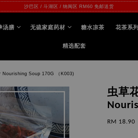
沙巴区 / 斗湖区 / 纳闽区 RM60 免邮送货
孕汤膳
无硫家庭药材
糖水凉茶
花茶系
精选配套
ourishing Soup 170G （K003)
虫草花滋
Nouri
RM 18.90