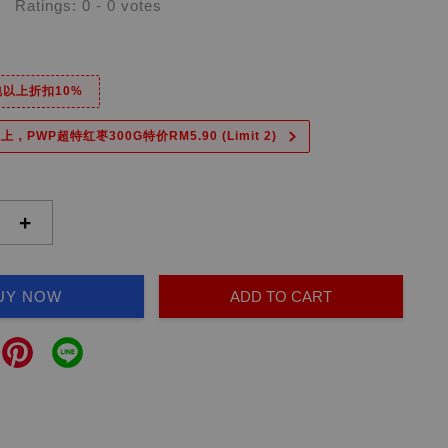
Ratings:
0
-
0
votes
6包以上折扣10%
上，PWP超特红枣300G特价RM5.90 (Limit 2)
+
UY NOW
ADD TO CART