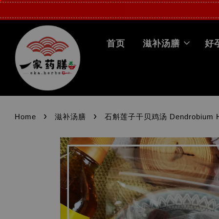
首页
滋补汤膳
好
›
›
Home
滋补汤膳
石斛莲子干贝鸡汤 Dendrobium Herb