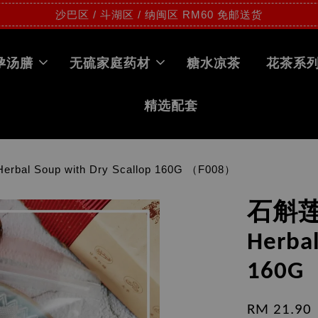
沙巴区 / 斗湖区 / 纳闽区 RM60 免邮送货
孕汤膳
无硫家庭药材
糖水凉茶
花茶系
精选配套
al Soup with Dry Scallop 160G （F008）
石斛莲
Herbal
160G
RM 21.90