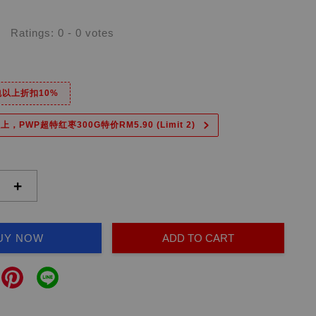
Ratings:
0
-
0
votes
6包以上折扣10%
上，PWP超特红枣300G特价RM5.90 (Limit 2)
+
UY NOW
ADD TO CART