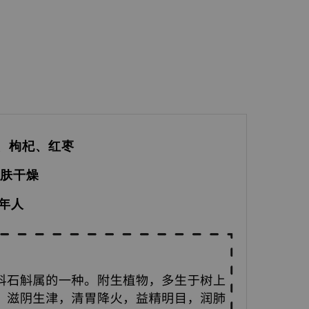
、枸杞、红枣
皮肤干燥
老年人