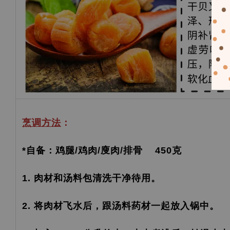
烹调方法
：
*自备：鸡腿/鸡肉/廋肉/排骨 450克
1. 肉材和汤料包清洗干净待用。
2. 将肉材飞水后，跟汤料药材一起放入锅中。