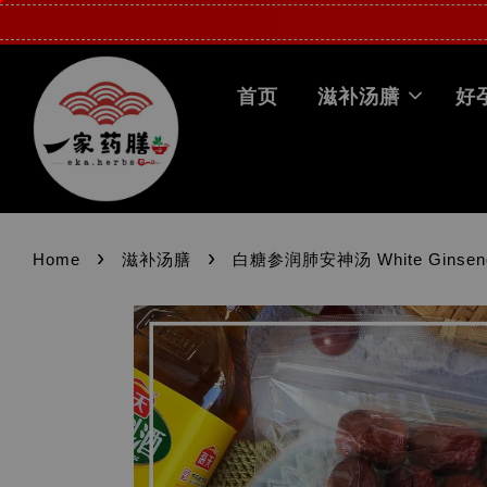
首页
滋补汤膳
好
›
›
Home
滋补汤膳
白糖参润肺安神汤 White Ginseng N