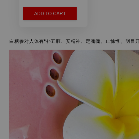
ADD TO CART
白糖参对人体有“补五脏、安精神、定魂魄、止惊悸、明目