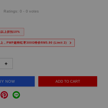
Ratings:
0
-
0
votes
6包以上折扣10%
上，PWP超特红枣300G特价RM5.90 (Limit 2)
+
UY NOW
ADD TO CART