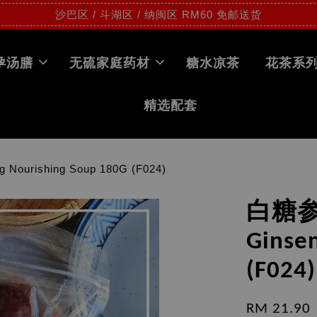
沙巴区 / 斗湖区 / 纳闽区 RM60 免邮送货
孕汤膳
无硫家庭药材
糖水凉茶
花茶系
精选配套
ourishing Soup 180G (F024)
白糖参
Ginse
(F024)
RM 21.90