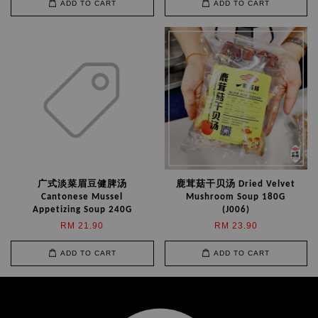
ADD TO CART
ADD TO CART
广式淡菜眉豆健脾汤
鹿茸菇干贝汤 Dried Velvet
Cantonese Mussel
Mushroom Soup 180G
Appetizing Soup 240G
(J006)
RM 21.90
RM 23.90
ADD TO CART
ADD TO CART