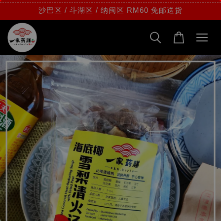
沙巴区 / 斗湖区 / 纳闽区 RM60 免邮送货