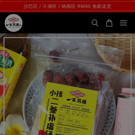
沙巴区 / 斗湖区 / 纳闽区 RM60 免邮送货