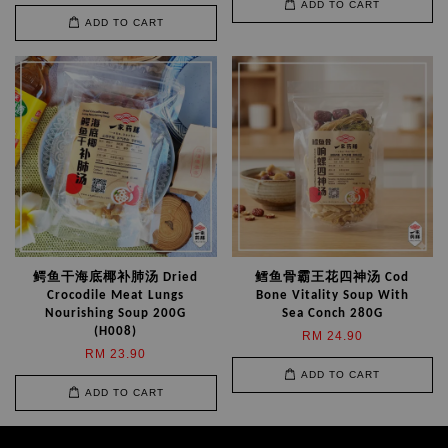
ADD TO CART
ADD TO CART
鳄鱼干海底椰补肺汤 Dried
鳕鱼骨霸王花四神汤 Cod
Crocodile Meat Lungs
Bone Vitality Soup With
Nourishing Soup 200G
Sea Conch 280G
(H008)
RM 24.90
RM 23.90
ADD TO CART
ADD TO CART