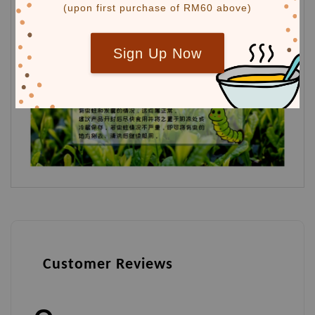
(upon first purchase of RM60 above)
Sign Up Now
Customer Reviews