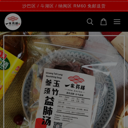
沙巴区 / 斗湖区 / 纳闽区 RM60 免邮送货