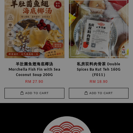
羊肚菌鱼翅海底椰汤
私房双料肉骨茶 Double
Morchella Fish Fin with Sea
Spices Ba Kut Teh 160G
Coconut Soup 200G
（F011）
RM 27.90
RM 18.90
ADD TO CART
ADD TO CART