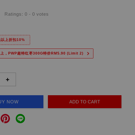
Ratings:
0
-
0
votes
6包以上折扣10%
上，PWP超特红枣300G特价RM5.90 (Limit 2)
+
UY NOW
ADD TO CART