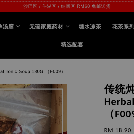
沙巴区 / 斗湖区 / 纳闽区 RM60 免邮送货
孕汤膳
无硫家庭药材
糖水凉茶
花茶系
精选配套
l Tonic Soup 180G （F009）
传统炖补
Herba
（F00
RM 18.90