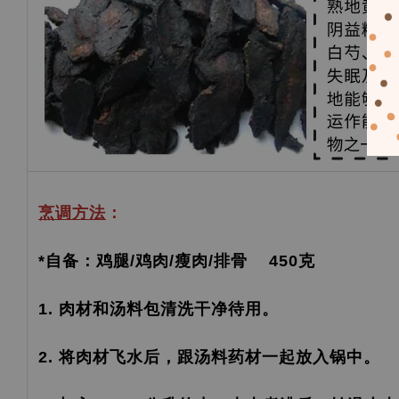
烹调方法
：
*自备：鸡腿/鸡肉/瘦肉/排骨 450克
1. 肉材和汤料包清洗干净待用。
2. 将肉材飞水后，跟汤料药材一起放入锅中。