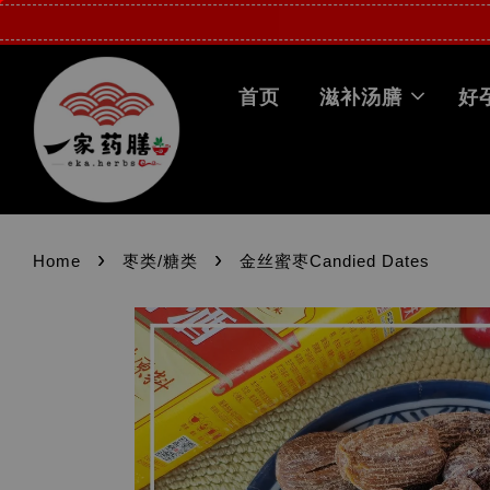
首页
滋补汤膳
好
›
›
Home
枣类/糖类
金丝蜜枣Candied Dates