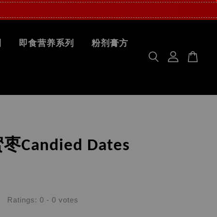
列
即食营养系列
粉剂膏方
Candied Dates
Ratings:
0
-
0
votes