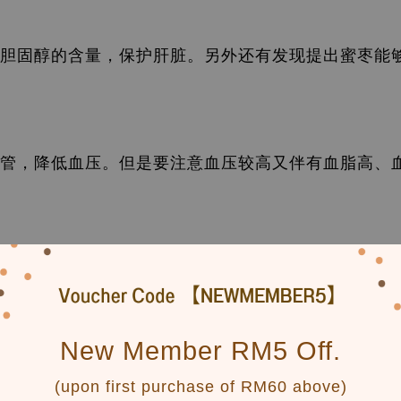
胆固醇的含量，保护肝脏。另外还有发现提出蜜枣能
管，降低血压。但是要注意血压较高又伴有血脂高、
余的胆固醇转变成胆汁酸，体内的胆固醇减少了之后
New Member RM5 Off.
的补虚作用，对于病后体虚的人有很好的滋补作用。
(upon first purchase of RM60 above)