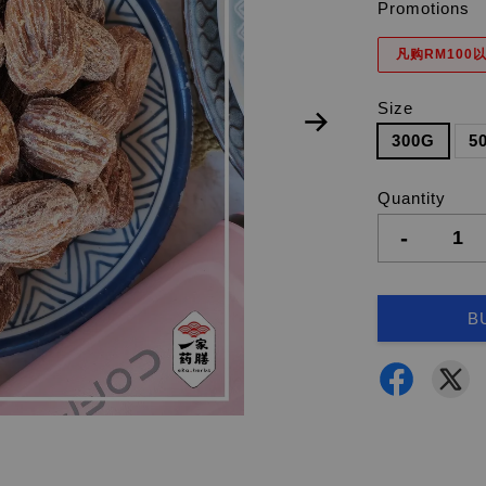
Promotions
凡购RM100以
Size
300G
5
Quantity
-
B