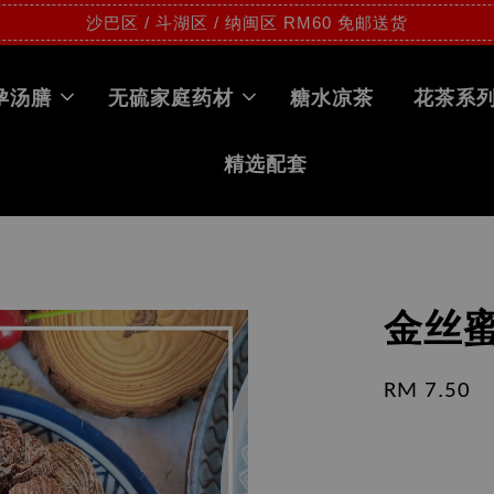
沙巴区 / 斗湖区 / 纳闽区 RM60 免邮送货
孕汤膳
无硫家庭药材
糖水凉茶
花茶系
精选配套
金丝蜜枣
RM 7.50