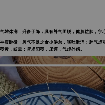
气雄体润，升多于降；具有补气固脱，健脾益肺，宁
神疲脉微；脾气不足之食少倦怠，呕吐泄泻；肺气虚
萎黄，眩晕；肾虚阳萎，尿频，气虚外感。