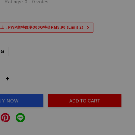
Ratings:
0
-
0
votes
上，PWP超特红枣300G特价RM5.90 (Limit 2)
0G
+
UY NOW
ADD TO CART