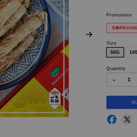
Promotions
凡购RM100以
Size
50G
10
Quantity
-
B