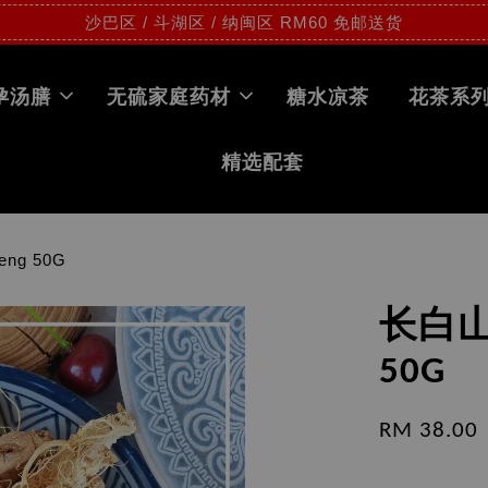
沙巴区 / 斗湖区 / 纳闽区 RM60 免邮送货
孕汤膳
无硫家庭药材
糖水凉茶
花茶系
精选配套
ng 50G
长白山
50G
RM 38.00