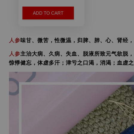
ADD TO CART
人参
味甘、微苦，性微温，归脾、肺、心、肾经，
人参
主治大病、久病、失血、脱液所致元气欲脱，
惊悸健忘，体虚多汗；津亏之口渴，消渴；血虚之