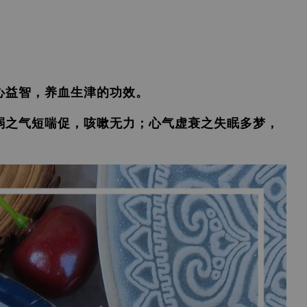
心益智，养血生津的功效。
弱之气短喘促，咳嗽无力；心气虚衰之失眠多梦，