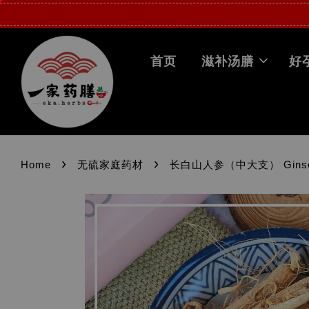
首页
滋补汤膳
好
›
›
Home
无硫家庭药材
长白山人参（中大支） Ginse