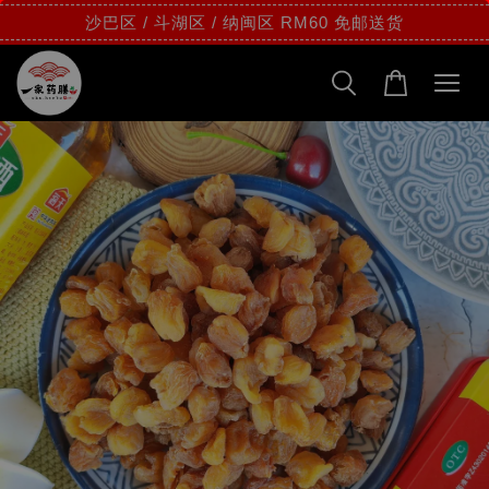
沙巴区 / 斗湖区 / 纳闽区 RM60 免邮送货