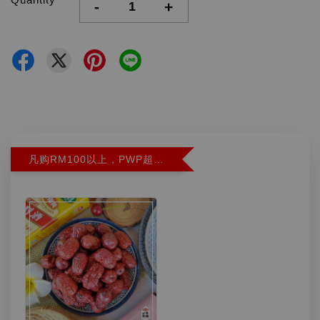
-
+
凡购RM100以上，PWP超特红枣300G特价RM5.90 (Limit 2)