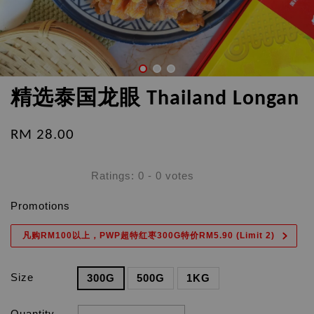
精选泰国龙眼 Thailand Longan
RM 28.00
Ratings:
0
-
0
votes
Promotions
凡购RM100以上，PWP超特红枣300G特价RM5.90 (Limit 2)
Size
300G
500G
1KG
Quantity