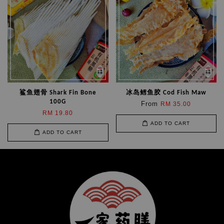
鲨鱼翅骨 Shark Fin Bone
冰岛鳕鱼胶 Cod Fish Maw
100G
From
RM 35.00
RM 19.80
ADD TO CART
ADD TO CART