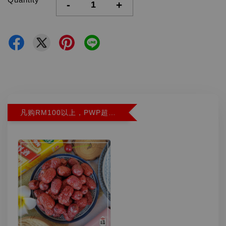
-
+
凡购RM100以上，PWP超特红枣300G特价RM5.90 (Limit 2)