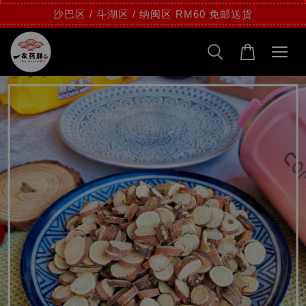
沙巴区 / 斗湖区 / 纳闽区 RM60 免邮送货