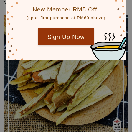
状。
New Member RM5 Off.
(upon first purchase of RM60 above)
Sign Up Now