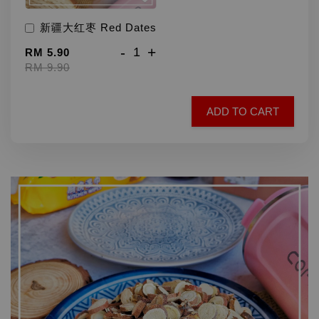
新疆大红枣 Red Dates
-
+
RM 5.90
RM 9.90
ADD TO CART