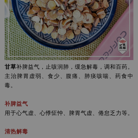
甘草
补脾益气，止咳润肺，缓急解毒，调和百药。
主治脾胃虚弱、食少、腹痛、肺痰咳喘、药食中
毒。
补脾益气
用于心气虚、心悸怔忡、脾胃气虚、倦怠乏力等。
清热解毒