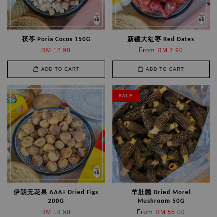
茯苓 Poria Cocos 150G
新疆大红枣 Red Dates
From
RM 12.90
RM 7.90
ADD TO CART
ADD TO CART
SALE
伊朗无花果 AAA+ Dried Figs
羊肚菌 Dried Morel
200G
Mushroom 50G
From
RM 18.50
RM 55.00