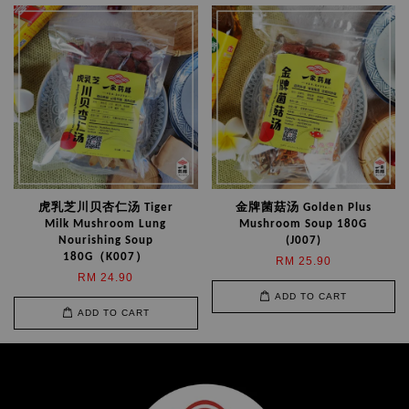
虎乳芝川贝杏仁汤 Tiger
金牌菌菇汤 Golden Plus
Milk Mushroom Lung
Mushroom Soup 180G
Nourishing Soup
(J007)
180G（K007）
RM 25.90
RM 24.90
ADD TO CART
ADD TO CART