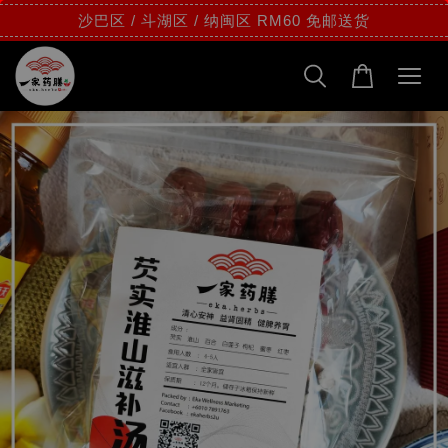
沙巴区 / 斗湖区 / 纳闽区 RM60 免邮送货