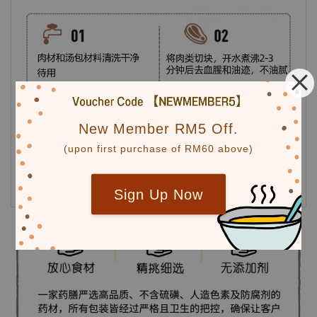
New Member RM5 Off.
(upon first purchase of RM60 above)
Sign Up Now