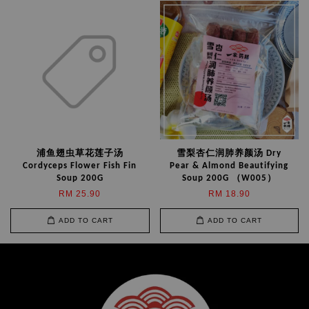
浦鱼翅虫草花莲子汤
雪梨杏仁润肺养颜汤 Dry
Cordyceps Flower Fish Fin
Pear & Almond Beautifying
Soup 200G
Soup 200G （W005）
RM 25.90
RM 18.90
ADD TO CART
ADD TO CART