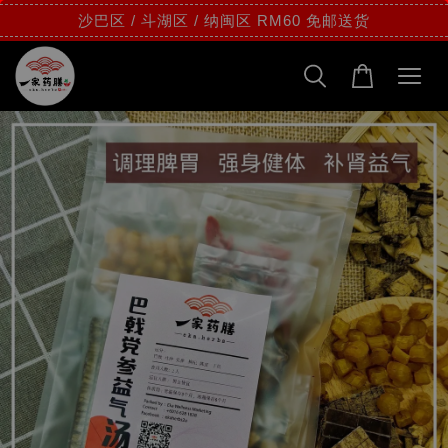
沙巴区 / 斗湖区 / 纳闽区 RM60 免邮送货