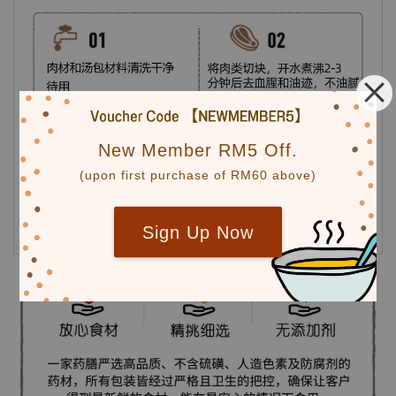
New Member RM5 Off.
(upon first purchase of RM60 above)
Sign Up Now